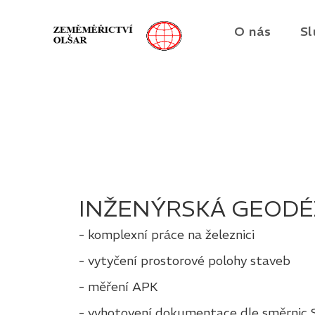
O nás
Sl
INŽENÝRSKÁ GEODÉ
- komplexní práce na železnici
- vytyčení prostorové polohy staveb
- měření APK
- vyhotovení dokumentace dle směrnic 