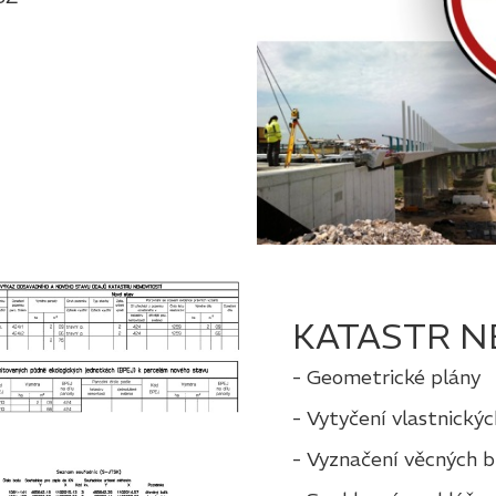
KATASTR N
- Geometrické plány
- Vytyčení vlastnickýc
- Vyznačení věcných 