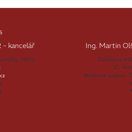
s
 kancelář
Ing. Martin 
unčičky, 71800
Čihalíkova 80
IČ: 74
z
Bankovní spojení : 
cz
8
3