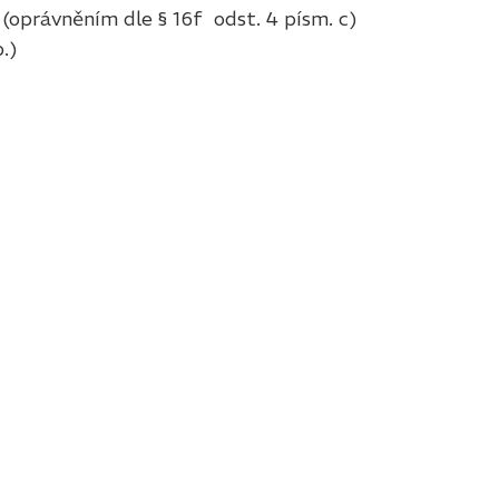
(
oprávněním dle § 16f odst. 4 písm. c)
.)