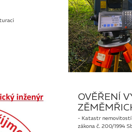
turaci
OVĚŘENÍ V
ZĚMĚMŘIC
- Katastr nemovitostí
zákona č. 200/1994 Sb