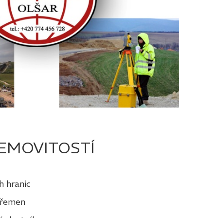
EMOVITOSTÍ
h hranic
břemen