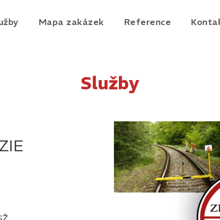
užby
Mapa zakázek
Reference
Konta
Služby
ZIE
SŽ