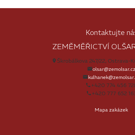
Kontaktujte ná
ZEMĚMĚŘICTVÍ OLŠAR -
Škrobálkova 247/22, Ostrava-K
olsar@zemolsar.c
kulhanek@zemolsar.
+420 774 456 72
+420 777 652 16
Mapa zakázek