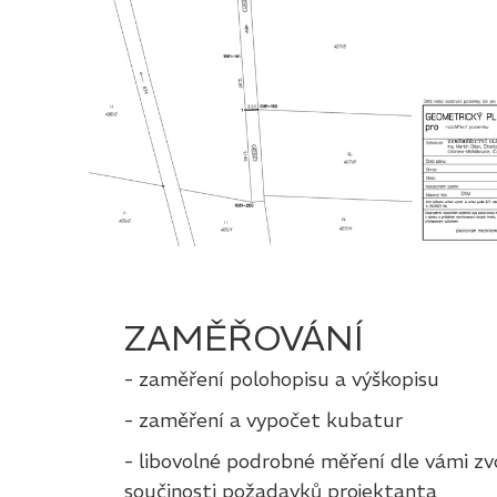
ZAMĚŘOVÁNÍ
- zaměření polohopisu a výškopisu
- zaměření a vypočet kubatur
- libovolné podrobné měření dle vámi zvol
součinosti požadavků projektanta