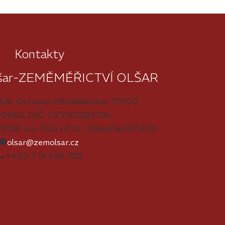
Kontakty
Olšar-ZEMĚMĚŘICTVÍ OLŠAR
8/6, Ostrava-Michálkovice, 71500
610660, DIČ: CZ7301285794
ČSOB, a.s. číslo účtu : 376431423/0300
olsar@zemolsar.cz
+420 774 456 728