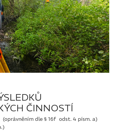
ÝSLEDKŮ
KÝCH ČINNOSTÍ
 (
oprávněním dle § 16f odst. 4 písm. a)
.
)